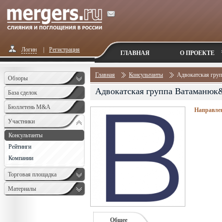
Логин
|
Регистрация
ГЛАВНАЯ
О ПРОЕКТЕ
Главная
Консультанты
Адвокатская гру
Обзоры
Адвокатская группа Ватаманю
База сделок
Бюллетень M&A
Направлен
Monthly
Участники
Консультанты
Рейтинги
Компании
Торговая площадка
Материалы
Общее