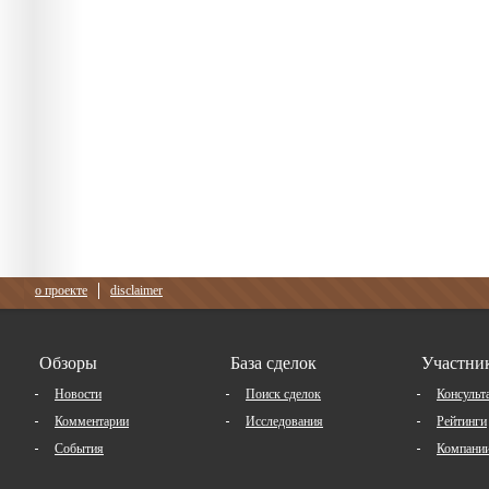
о проекте
disclaimer
Обзоры
База сделок
Участни
Новости
Поиск сделок
Консульт
Комментарии
Исследования
Рейтинги
События
Компани