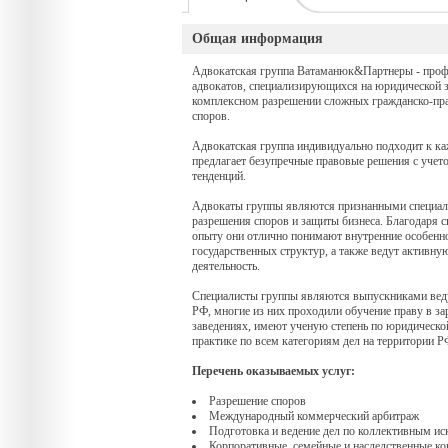
Общая информация
Адвокатская группа Ватаманюк&Партнеры - проф
адвокатов, специализирующихся на юридической з
комплексном разрешении сложных гражданско-пр
споров.
Адвокатская группа индивидуально подходит к к
предлагает безупречные правовые решения с учет
тенденций.
Адвокаты группы являются признанными специал
разрешения споров и защиты бизнеса. Благодаря 
опыту они отлично понимают внутренние особенн
государственных структур, а также ведут активн
деятельность.
Специалисты группы являются выпускниками вед
РФ, многие из них проходили обучение праву в з
заведениях, имеют ученую степень по юридической
практике по всем категориям дел на территории Р
Перечень оказываемых услуг:
Разрешение споров
Международный коммерческий арбитраж
Подготовка и ведение дел по коллективным ис
Корпоративные, семейные и наследственные к