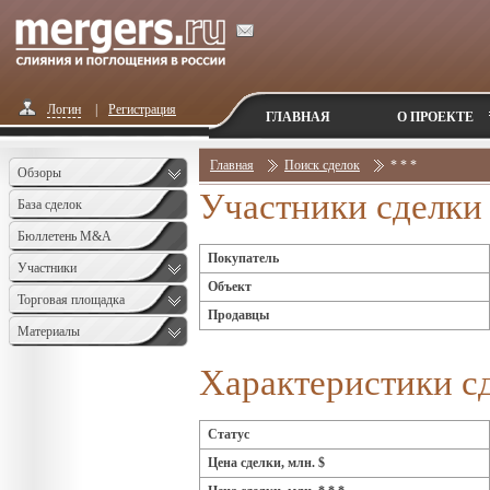
Логин
|
Регистрация
ГЛАВНАЯ
О ПРОЕКТЕ
Главная
Поиск сделок
* * *
Обзоры
Участники сделки
База сделок
Бюллетень M&A
Покупатель
Monthly
Участники
Объект
Торговая площадка
Продавцы
Материалы
Характеристики с
Статус
Цена сделки, млн. $