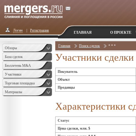
Логин
|
Регистрация
ГЛАВНАЯ
О ПРОЕКТЕ
Главная
Поиск сделок
* * *
Обзоры
Участники сделки
База сделок
Бюллетень M&A
Покупатель
Monthly
Участники
Объект
Торговая площадка
Продавцы
Материалы
Характеристики с
Статус
Цена сделки, млн. $