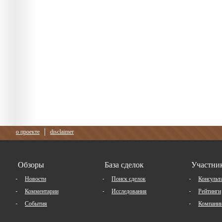
о проекте
disclaimer
Обзоры
База сделок
Участни
Новости
Поиск сделок
Консульт
Комментарии
Исследования
Рейтинги
События
Компани