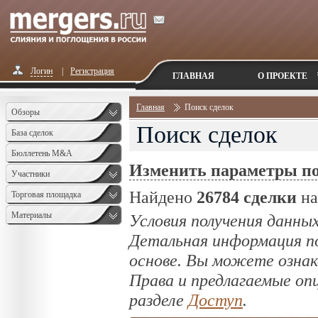
Логин
|
Регистрация
ГЛАВНАЯ
О ПРОЕКТЕ
Главная
Поиск сделок
Обзоры
Поиск сделок
База сделок
Бюллетень M&A
Изменить параметры п
Monthly
Участники
Найдено
26784 сделки
на
Торговая площадка
Материалы
Условия получения данных
Детальная информация по
основе. Вы можете озна
Права и предлагаемые оп
разделе
Доступ
.