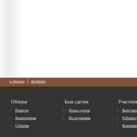
о проекте
disclaimer
Обзоры
База сделок
Участни
Новости
Поиск сделок
Консульт
Комментарии
Исследования
Рейтинги
События
Компани