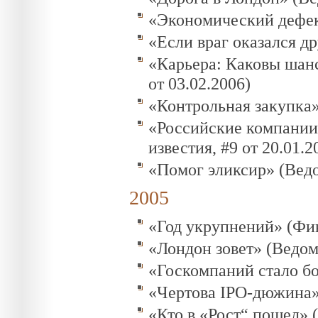
«Экономический дефект
«Если враг оказался др
«Карьера: Каковы шанс
от 03.02.2006)
«Контрольная закупка»
«Российские компании
известия, #9 от 20.01.2
«Помог эликсир» (Ведо
2005
«Год укрупнений» (Фин
«Лондон зовет» (Ведомо
«Госкомпаний стало бо
«Чертова IPO-дюжина» 
«Кто в «Рост“ пошел» (