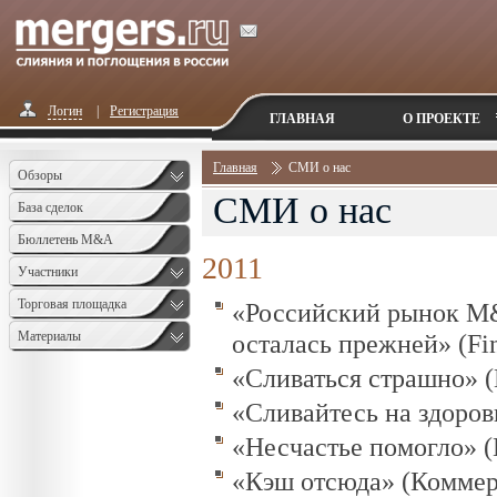
Логин
|
Регистрация
ГЛАВНАЯ
О ПРОЕКТЕ
Главная
СМИ о нас
Обзоры
СМИ о нас
База сделок
Бюллетень M&A
2011
Monthly
Участники
Торговая площадка
«Российский рынок M&
Материалы
осталась прежней» (Fin
«Сливаться страшно» (
«Сливайтесь на здоровь
«Несчастье помогло» (B
«Кэш отсюда» (Коммерс