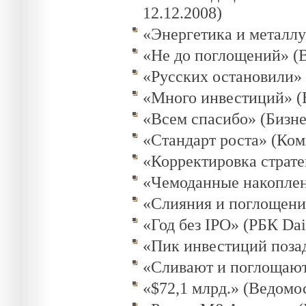
12.12.2008)
«Энергетика и металлур
«Не до поглощений» (В
«Русских остановили» 
«Много инвестиций» (В
«Всем спасибо» (Бизне
«Стандарт роста» (Комм
«Корректировка стратег
«Чемоданные накоплени
«Слияния и поглощения
«Год без IPO» (РБК Dail
«Пик инвестиций позад
«Сливают и поглощаю
«$72,1 млрд.» (Ведомос