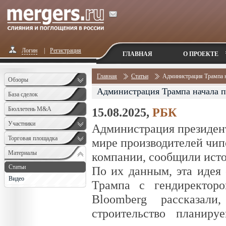
Логин
|
Регистрация
ГЛАВНАЯ
О ПРОЕКТЕ
Главная
Статьи
Администрация Трампа на
Обзоры
Администрация Трампа начала пе
База сделок
Бюллетень M&A
15.08.2025,
РБК
Monthly
Участники
Администрация президен
Торговая площадка
мире производителей чип
Материалы
компании, сообщили источ
Статьи
По их данным, эта идея
Видео
Трампа с гендиректоро
Bloomberg рассказал
строительство планиру