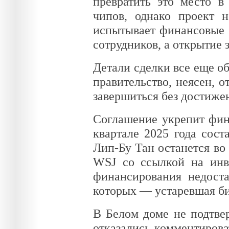
превратить это место в
чипов, однако проект н
испытывает финансовые п
сотрудников, а открытие 
Детали сделки все еще о
правительство, неясен, о
завершиться без достиже
Соглашение укрепит фина
квартале 2025 года сост
Лип-Бу Тан останется во
WSJ со ссылкой на инве
финансирования недоста
которых — устаревшая би
В Белом доме не подтвер
отказались комментирова