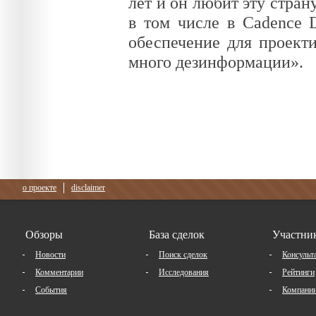
лет и он любит эту стран
в том числе в Cadence D
обеспечение для проект
много дезинформации».
о проекте
disclaimer
Обзоры
База сделок
Участни
Новости
Поиск сделок
Консульт
Комментарии
Исследования
Рейтинги
События
Компани