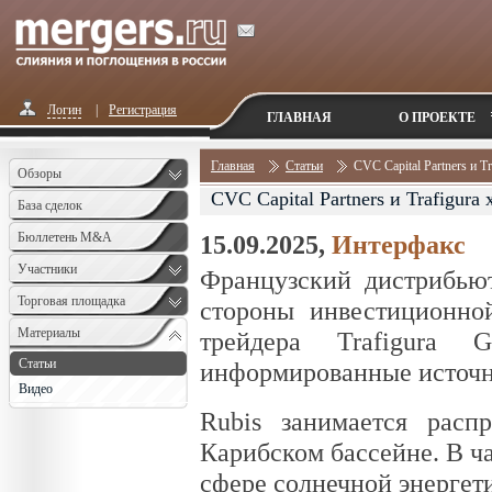
Логин
|
Регистрация
ГЛАВНАЯ
О ПРОЕКТЕ
Главная
Статьи
CVC Capital Partners и 
Обзоры
CVC Capital Partners и Trafigur
База сделок
Бюллетень M&A
15.09.2025,
Интерфакс
Monthly
Участники
Французский дистрибьют
Торговая площадка
стороны инвестиционной
Материалы
трейдера Trafigura
Статьи
информированные источн
Видео
Rubis занимается расп
Карибском бассейне. В ча
сфере солнечной энергет