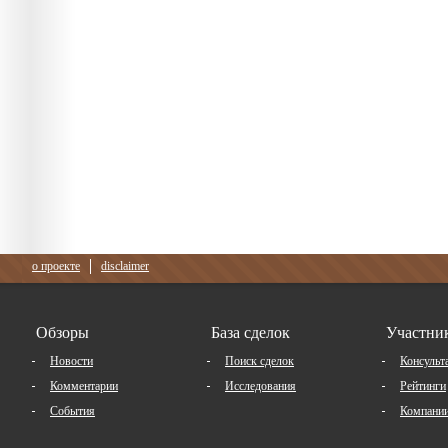
о проекте
disclaimer
Обзоры
База сделок
Участни
Новости
Поиск сделок
Консульт
Комментарии
Исследования
Рейтинги
События
Компани