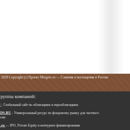
 2026 Copyright (c) Проект Mergers.ru — Слияния и поглощения в России
группы компаний:
U
- Глобальный сайт по облигациям и еврооблигациям.
DS.RU
- Универсальный ресурс по фондовому рынку для частного
ссии
.ru
— IPO, Private Equity и венчурное финансирование