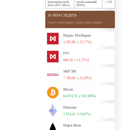
Бамтоннельстрой-
группа компаний
1 270
Мост (БТС-Мост)
(ЮГК)
ЗА ЧЕМ СЛЕДИТЬ
Самое популярное среди инвестиций
Индекс МосБиржи
2 285,88
(-15,77%)
РТС
884,56
(-11,37%)
S&P 500
7 709,96
(-13,59%)
Bitcoin
64 974,76
(+567,98%)
Ethereum
1 914,41
(+9,02%)
Нефть Brent