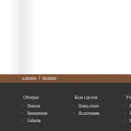
о проекте
disclaimer
Обзоры
База сделок
Уч
Новости
Поиск сделок
Комментарии
Исследования
События