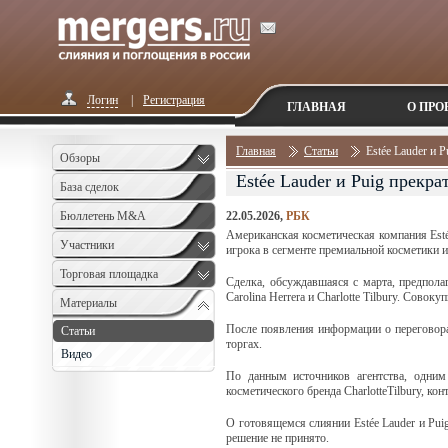
Логин
|
Регистрация
ГЛАВНАЯ
О ПРО
Главная
Статьи
Estée Lauder и 
Обзоры
Estée Lauder и Puig прекр
База сделок
Бюллетень M&A
22.05.2026,
РБК
Американская косметическая компания Esté
Monthly
Участники
игрока в сегменте премиальной косметики и 
Торговая площадка
Сделка, обсуждавшаяся с марта, предпола
Carolina Herrera и Charlotte Tilbury. Сово
Материалы
После появления информации о переговора
Статьи
торгах.
Видео
По данным источников агентства, одним
косметического бренда CharlotteTilbury, ко
О готовящемся слиянии Estée Lauder и Puig
решение не принято.