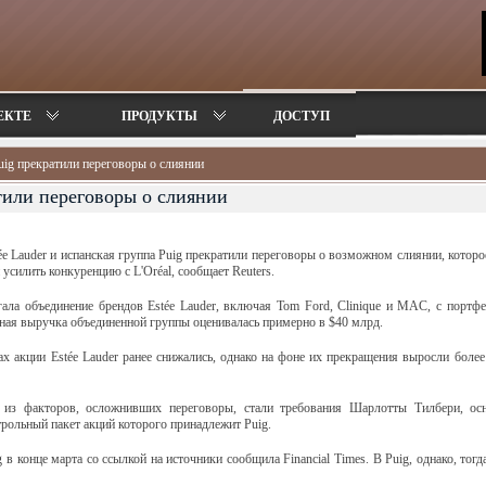
ЕКТЕ
ПРОДУКТЫ
ДОСТУП
Puig прекратили переговоры о слиянии
атили переговоры о слиянии
e Lauder и испанская группа Puig прекратили переговоры о возможном слиянии, которо
усилить конкуренцию с L'Oréal, сообщает Reuters.
гала объединение брендов Estée Lauder, включая Tom Ford, Clinique и MAC, с портфе
купная выручка объединенной группы оценивалась примерно в $40 млрд.
х акции Estée Lauder ранее снижались, однако на фоне их прекращения выросли боле
 из факторов, осложнивших переговоры, стали требования Шарлотты Тилбери, ос
нтрольный пакет акций которого принадлежит Puig.
 в конце марта со ссылкой на источники сообщила Financial Times. В Puig, однако, тогд