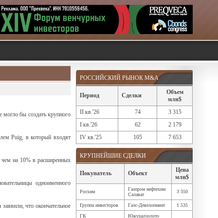
РОССИЙСКИЙ РЫНОК M&A
Объем
Период
Сделки
млн$
II кв.'26
74
3 315
е могло бы создать крупного
I кв.'26
62
2 179
лем Puig, в который входят
IV кв.'25
105
7 653
КРУПНЕЙШИЕ СДЕЛКИ
е чем на 10% в расширенных
Цена
Покупатель
Объект
млн$
новательницы одноименного
Газпром нефтехим
Росхим
3 350
Салават
а заявили, что окончательное
Группа инвесторов
Галс-Девелопмент
1 535
ГК
Южуралзолото