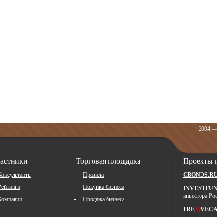
2004 —
астники
Торговая площадка
Проекты 
Консультанты
Правила
CBONDS.R
Рейтинги
Покупка бизнеса
INVESTFUN
инвестора Ро
Компании
Продажа бизнеса
PRE
Q
VECA