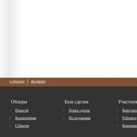
о проекте
disclaimer
Обзоры
База сделок
Участни
Новости
Поиск сделок
Консульт
Комментарии
Исследования
Рейтинги
События
Компани