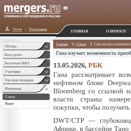
Логин
|
Регистрация
ГЛАВНАЯ
О ПРОЕКТЕ
Главная
Статьи
Гана изучает возможно
Обзоры
Гана изучает возможность прио
База сделок
Бюллетень M&A
13.05.2026,
РБК
Monthly
Участники
Гана рассматривает в
Торговая площадка
нефтяном блоке Deepwa
Материалы
Bloomberg со ссылкой н
Статьи
власти страны намере
Видео
покупки, чтобы получить
DWT/CTP — глубоковод
Африке, в бассейне Тано