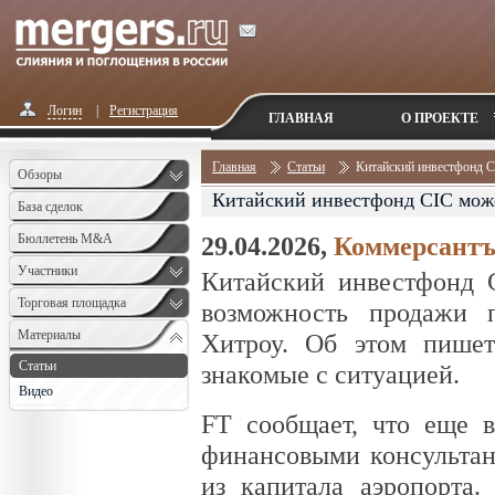
Логин
|
Регистрация
ГЛАВНАЯ
О ПРОЕКТЕ
Главная
Статьи
Китайский инвестфонд 
Обзоры
Китайский инвестфонд CIC може
База сделок
Бюллетень M&A
29.04.2026,
Коммерсант
Monthly
Участники
Китайский инвестфонд Ch
Торговая площадка
возможность продажи 
Материалы
Хитроу. Об этом пишет
Статьи
знакомые с ситуацией.
Видео
FT сообщает, что еще в
финансовыми консультан
из капитала аэропорта.