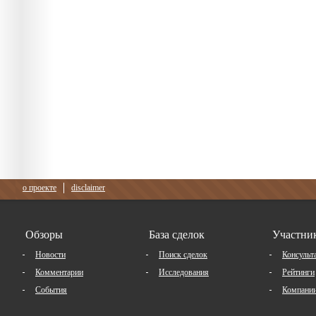
о проекте
disclaimer
Обзоры
База сделок
Участни
Новости
Поиск сделок
Консульт
Комментарии
Исследования
Рейтинги
События
Компани