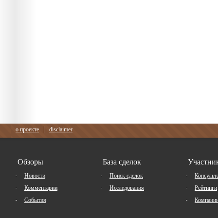
о проекте
disclaimer
Обзоры
База сделок
Участни
Новости
Поиск сделок
Консульт
Комментарии
Исследования
Рейтинги
События
Компани