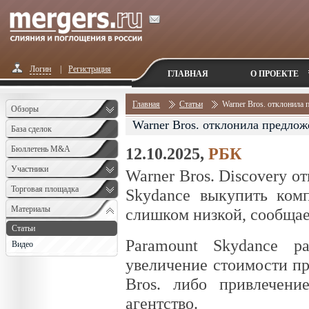
Логин
|
Регистрация
ГЛАВНАЯ
О ПРОЕКТЕ
Главная
Статьи
Warner Bros. отклонила 
Обзоры
Warner Bros. отклонила предлож
База сделок
Бюллетень M&A
12.10.2025,
РБК
Monthly
Участники
Warner Bros. Discovery о
Торговая площадка
Skydance выкупить ком
Материалы
слишком низкой, сообщае
Статьи
Paramount Skydance р
Видео
увеличение стоимости п
Bros. либо привлечени
агентство.