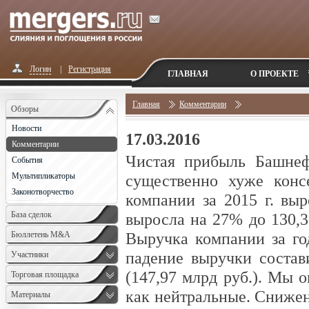
Логин
|
Регистрация
ГЛАВНАЯ
О ПРОЕКТЕ
Главная
Комментарии
Обзоры
Новости
17.03.2016
Комментарии
Чистая прибыль Башнеф
События
Мультипликаторы
существенно хуже конс
Законотворчество
компании за 2015 г. вы
База сделок
выросла на 27% до 130,3 
Выручка компании за год
Бюллетень M&A
падение выручки соста
Monthly
Участники
(147,97 млрд руб.). Мы 
Торговая площадка
как нейтральные. Снижен
Материалы