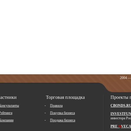
2004 —
астники
Торговая площадка
Проекты 
Консультанты
Правила
CBONDS.R
Рейтинги
Покупка бизнеса
INVESTFUN
инвестора Ро
Компании
Продажа бизнеса
PRE
Q
VECA