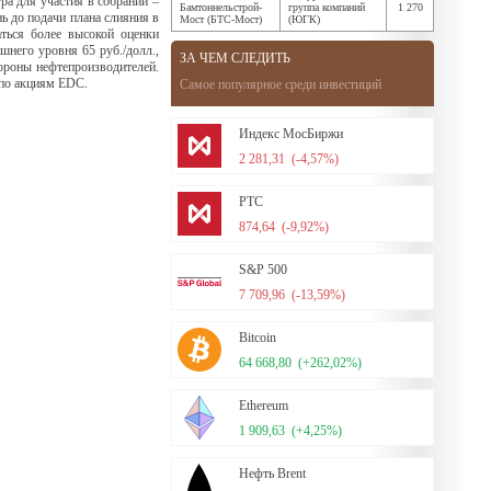
ра для участия в собрании –
Бамтоннельстрой-
группа компаний
1 270
нь до подачи плана слияния в
Мост (БТС-Мост)
(ЮГК)
ться более высокой оценки
шнего уровня 65 руб./долл.,
ЗА ЧЕМ СЛЕДИТЬ
тороны нефтепроизводителей.
 по акциям EDC.
Самое популярное среди инвестиций
Индекс МосБиржи
2 281,31
(-4,57%)
РТС
874,64
(-9,92%)
S&P 500
7 709,96
(-13,59%)
Bitcoin
64 668,80
(+262,02%)
Ethereum
1 909,63
(+4,25%)
Нефть Brent