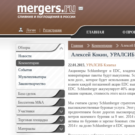
Логин
|
Регистрация
ГЛАВНАЯ
О ПРО
Главная
Комментарии
Алексей
Обзоры
Алексей Кокин, УРАЛСИБ
Новости
Комментарии
22.01.2015
,
УРАЛСИБ Кэпитал
События
Акционеры Schlumberger и EDC, владеющ
миноритарные пакеты будут выкуплены. Sc
Мультипликаторы
млн долл., которое будет использовано д
Законотворчество
взамен каждой погашенной акции EDC вып
EDC. Schlumberger аккумулирует 46% акци
нашим оценкам, стоимость этого колл-опци
База сделок
Бюллетень M&A
Мы считаем сделку Schlumberger стратегич
высококачественные буровые услуги. Этот 
Monthly
Участники
предпочтением более дорогих высокопро
метров наземного бурения за 9 мес. 2014
Торговая площадка
активы по бурению и зарезке боковых ств
2014 г. на долю Schlumberger и EDC пришл
Материалы