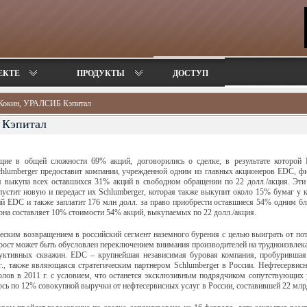
ЕКТЕ
ПРОДУКТЫ
ДОСТУП
 Кокин, УРАЛСИБ Кэпитал
 Кэпитал
ие в общей сложности 69% акций, договорились о сделке, в результате которой 
hlumberger предоставит компании, учрежденной одним из главных акционеров EDC, фи
ля выкупа всех оставшихся 31% акций в свободном обращении по 22 долл./акция. Эти
устит новую и передаст их Schlumberger, которая также выкупит около 15% бумаг у
й EDC и также заплатит 176 млн долл. за право приобрести оставшиеся 54% одним бло
она составляет 10% стоимости 54% акций, выкупаемых по 22 долл./акция.
еским возвращением в российский сегмент наземного бурения с целью выиграть от пот
рост может быть обусловлен переключением внимания производителей на трудноизвлек
дуктивных скважин. EDC – крупнейшая независимая буровая компания, пробурившая
 г., также являющаяся стратегическим партнером Schlumberger в России. Нефтесервис
олов в 2011 г. с условием, что останется эксклюзивным подрядчиком сопутствующих 
ось по 12% совокупной выручки от нефтесервисных услуг в России, составившей 22 млр