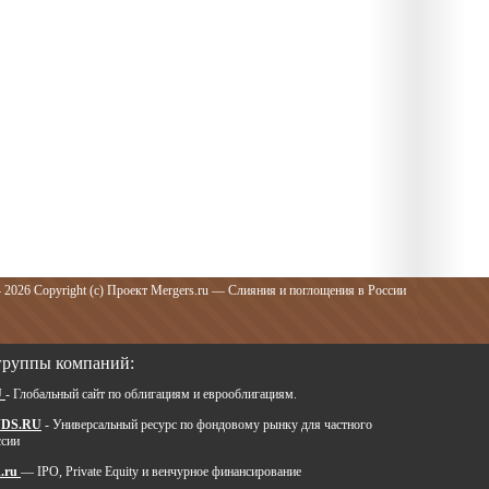
 2026 Copyright (c) Проект Mergers.ru — Слияния и поглощения в России
группы компаний:
U
- Глобальный сайт по облигациям и еврооблигациям.
DS.RU
- Универсальный ресурс по фондовому рынку для частного
ссии
.ru
— IPO, Private Equity и венчурное финансирование