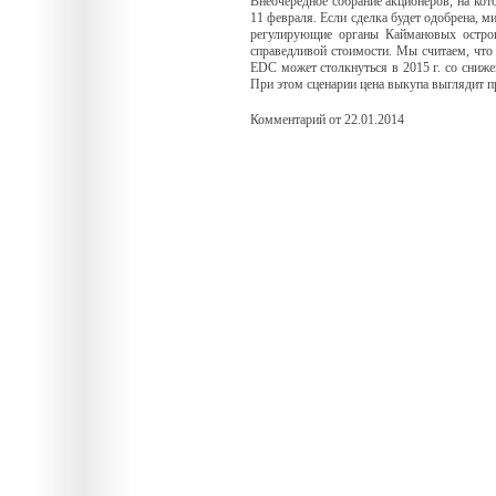
Внеочередное собрание акционеров, на кото
11 февраля. Если сделка будет одобрена, м
регулирующие органы Каймановых остров
справедливой стоимости. Мы считаем, что п
EDC может столкнуться в 2015 г. со сниже
При этом сценарии цена выкупа выглядит 
Комментарий от 22.01.2014