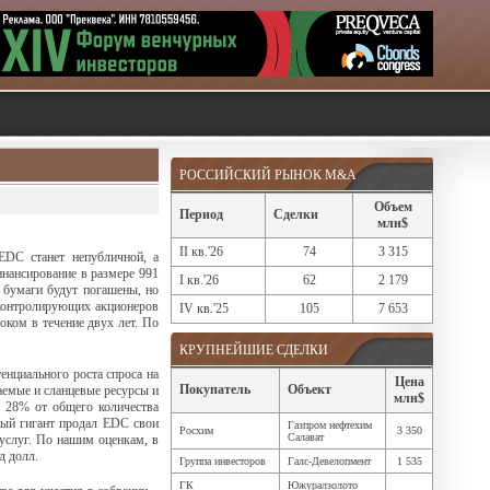
РОССИЙСКИЙ РЫНОК M&A
Объем
Период
Сделки
млн$
II кв.'26
74
3 315
EDC станет непубличной, а
нансирование в размере 991
I кв.'26
62
2 179
 бумаги будут погашены, но
 контролирующих акционеров
IV кв.'25
105
7 653
ком в течение двух лет. По
КРУПНЕЙШИЕ СДЕЛКИ
енциального роста спроса на
Цена
Покупатель
Объект
аемые и сланцевые ресурсы и
млн$
 28% от общего количества
ный гигант продал EDC свои
Газпром нефтехим
Росхим
3 350
Салават
услуг. По нашим оценкам, в
д долл.
Группа инвесторов
Галс-Девелопмент
1 535
ГК
Южуралзолото