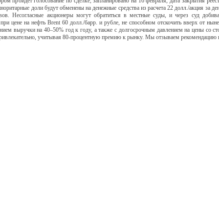
ром пройдет голосование по сделке, запланировано на 16 февраля, дата закрытия реест
иноритарные доли будут обменены на денежные средства из расчета 22 долл./акция за де
ов. Несогласные акционеры могут обратиться в местные суды, и через суд добива
ри цене на нефть Brent 60 долл./барр. и рубле, не способном отскочить вверх от ныне
нием выручки на 40–50% год к году, а также с долгосрочным давлением на цены со с
привлекательно, учитывая 80-процентную премию к рынку. Мы отзываем рекомендацию