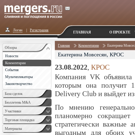
Логин
|
Регистрация
ГЛАВНАЯ
О ПРОЕКТЕ
Главная
Комментарии
Екатерина Мовсе
Обзоры
Екатерина Мовсесян, КРОС
Новости
Комментарии
23.08.2022
,
КРОС
События
Компания VK объявила 
Мультипликаторы
которым она получит 1
Законотворчество
Delivery Club и выйдет и
База сделок
Бюллетень M&A
По мнению генерально
Monthly
Участники
планомерно сокращает 
Торговая площадка
стратегически важные а
Материалы
выгодным для обоих уч