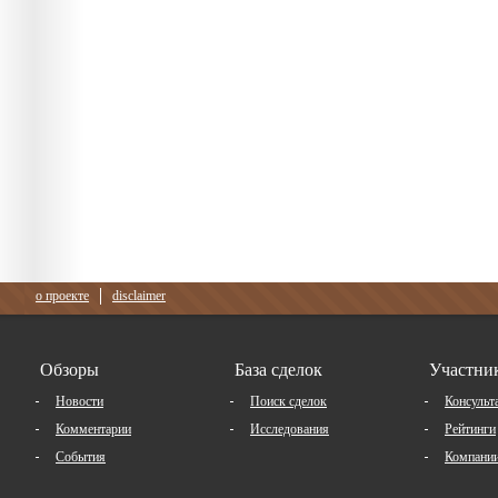
о проекте
disclaimer
Обзоры
База сделок
Участни
Новости
Поиск сделок
Консульт
Комментарии
Исследования
Рейтинги
События
Компани