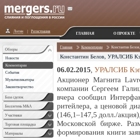
Логин
|
Регистрация
ГЛАВНАЯ
О ПРОЕКТЕ
Главная
Комментарии
Константин Бело
Обзоры
Константин Белов, УРАЛСИБ К
Новости
Комментарии
06.02.2015
,
УРАЛСИБ Кэп
События
Акционер Магнита Lavr
Мультипликаторы
компании Сергеем Галиц
Законотворчество
вчера сообщил Интерфак
База сделок
ритейлера, а ценовой ди
Бюллетень M&A
(146,1–147,5 долл./акция
Monthly
Участники
Московской бирже. Раз
Торговая площадка
формирования книги зая
Материалы