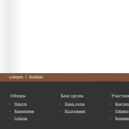
о проекте
disclaimer
Обзоры
База сделок
Участни
Новости
Поиск сделок
Консульт
Комментарии
Исследования
Рейтинги
События
Компани