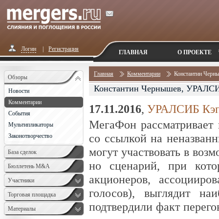
Логин
|
Регистрация
ГЛАВНАЯ
О ПРОЕКТЕ
Главная
Комментарии
Константин Черн
Обзоры
Константин Чернышев, УРАЛСИ
Новости
Комментарии
17.11.2016
,
УРАЛСИБ Кэп
События
МегаФон рассматривает п
Мультипликаторы
со ссылкой на неназванн
Законотворчество
могут участвовать в возм
База сделок
но сценарий, при кот
Бюллетень M&A
акционеров, ассоциир
Monthly
Участники
голосов), выглядит на
Торговая площадка
подтвердили факт перего
Материалы