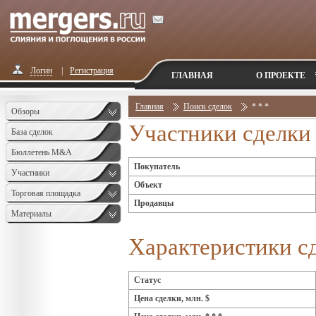
Логин
|
Регистрация
ГЛАВНАЯ
О ПРОЕКТЕ
Главная
Поиск сделок
* * *
Обзоры
Участники сделки
База сделок
Бюллетень M&A
Покупатель
Monthly
Участники
Объект
Торговая площадка
Продавцы
Материалы
Характеристики с
Статус
Цена сделки, млн. $