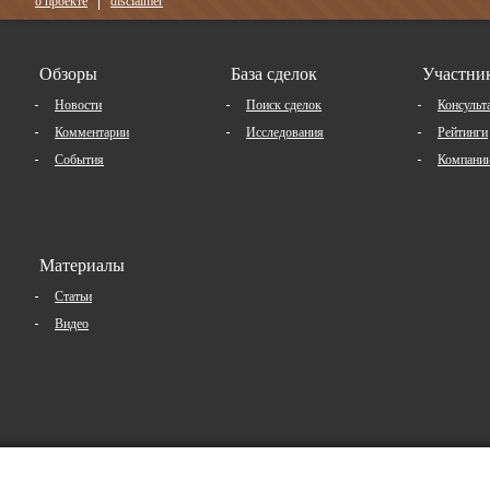
о проекте
disclaimer
Обзоры
База сделок
Участни
Новости
Поиск сделок
Консульт
Комментарии
Исследования
Рейтинги
События
Компани
Материалы
Статьи
Видео