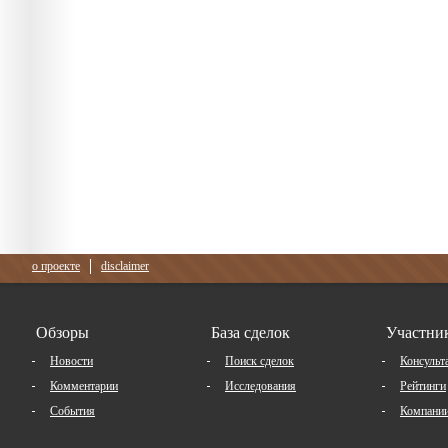
о проекте
disclaimer
Обзоры
База сделок
Участни
Новости
Поиск сделок
Консульт
Комментарии
Исследования
Рейтинги
События
Компани