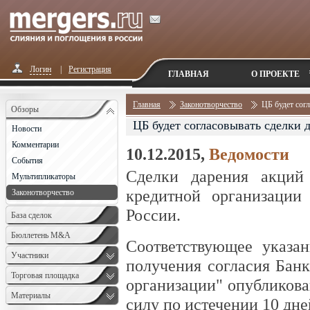
Логин
|
Регистрация
ГЛАВНАЯ
О ПРОЕКТЕ
Главная
Законотворчество
ЦБ будет сог
Обзоры
ЦБ будет согласовывать сделки 
Новости
Комментарии
10.12.2015,
Ведомости
События
Сделки дарения акций
Мультипликаторы
кредитной организации
Законотворчество
России.
База сделок
Бюллетень M&A
Соответствующее указа
Monthly
Участники
получения согласия Банк
Торговая площадка
организации" опубликован
Материалы
силу по истечении 10 дне