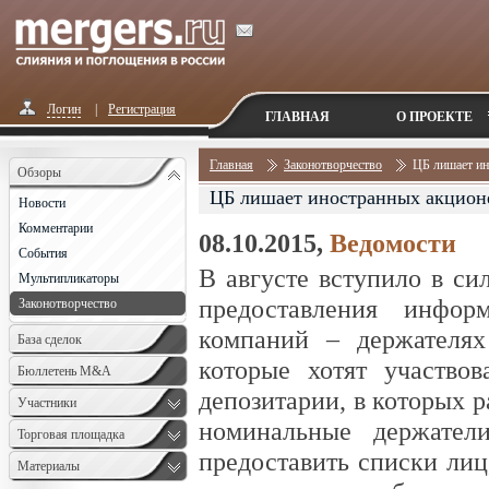
Логин
|
Регистрация
ГЛАВНАЯ
О ПРОЕКТЕ
Главная
Законотворчество
ЦБ лишает ин
Обзоры
ЦБ лишает иностранных акционе
Новости
Комментарии
08.10.2015,
Ведомости
События
В августе вступило в си
Мультипликаторы
предоставления инфор
Законотворчество
компаний – держателях
База сделок
которые хотят участвов
Бюллетень M&A
депозитарии, в которых 
Monthly
Участники
номинальные держател
Торговая площадка
предоставить списки лиц
Материалы