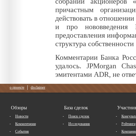
собраний акционеров 
причастным организац
действовать в отношении
и про нововведения 
предоставления информаци
структура собственности 
Комментарии Банка Росс
удалось. JPMorgan Cha
эмитентами ADR, не отве
о проекте
disclaimer
Обзоры
База сделок
Участни
Новости
Поиск сделок
Консульт
Комментарии
Исследования
Рейтинги
События
Компани