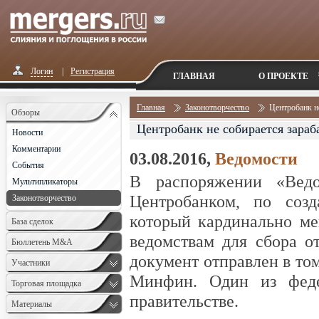
Логин
|
Регистрация
ГЛАВНАЯ
О ПРОЕКТЕ
Главная
Законотворчество
Центробанк н
Обзоры
Центробанк не собирается зараб
Новости
Комментарии
03.08.2016,
Ведомости
События
В распоряжении «Ведом
Мультипликаторы
Центробанком, по созд
Законотворчество
который кардинально ме
База сделок
ведомствам для сбора от
Бюллетень M&A
документ отправлен в то
Monthly
Участники
Минфин. Один из феде
Торговая площадка
правительстве.
Материалы