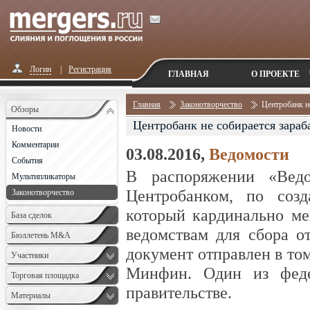
Логин
|
Регистрация
ГЛАВНАЯ
О ПРОЕКТЕ
Главная
Законотворчество
Центробанк н
Обзоры
Центробанк не собирается зараб
Новости
Комментарии
03.08.2016,
Ведомости
События
В распоряжении «Ведом
Мультипликаторы
Центробанком, по созд
Законотворчество
который кардинально ме
База сделок
ведомствам для сбора от
Бюллетень M&A
документ отправлен в то
Monthly
Участники
Минфин. Один из феде
Торговая площадка
правительстве.
Материалы