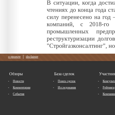
В ситуации, когда дости
чтениях до конца года ст
силу перенесено на год 
компаний, с 2018-го
промышленных предп
реструктуризации долгов
"Стройгазконсалтинг", но
о проекте
disclaimer
Обзоры
База сделок
Участни
Новости
Поиск сделок
Консульт
Комментарии
Исследования
Рейтинги
События
Компани