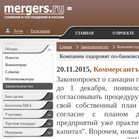
Логин
|
Регистрация
ГЛАВНАЯ
О ПРОЕКТЕ
Главная
Законотворчество
Компании озд
Обзоры
Компании оздоровят по-банковс
Новости
Комментарии
20.11.2015,
Коммерсантъ
События
Законопроект о санации 
Мультипликаторы
до 1 декабря, появил
Законотворчество
согласовывать процедуру
База сделок
свой собственный пла
Бюллетень M&A
согласие с планом до
Monthly
Участники
предприятий уже практи
Торговая площадка
капитал". Впрочем, новая
Материалы