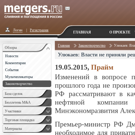
Логин
|
Регистрация
ГЛАВНАЯ
О ПРОЕКТЕ
Главная
Законотворчество
Улюкаев: Вла
Обзоры
Улюкаев: Власти не приняли ре
Новости
Комментарии
19.05.2015,
Прайм
События
Изменений в вопросе п
Мультипликаторы
прошлого года не произо
Законотворчество
РФ рассматривают в кач
База сделок
нефтяной компании 
Бюллетень M&A
Минэкономразвития Алек
Monthly
Участники
Торговая площадка
Премьер-министр РФ Дм
Материалы
необходимое для приват