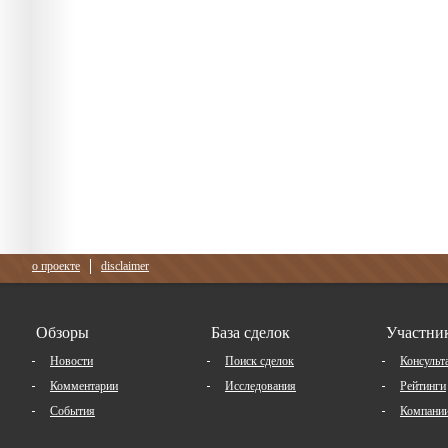
о проекте
disclaimer
Обзоры
База сделок
Участни
Новости
Поиск сделок
Консульт
Комментарии
Исследования
Рейтинги
События
Компани