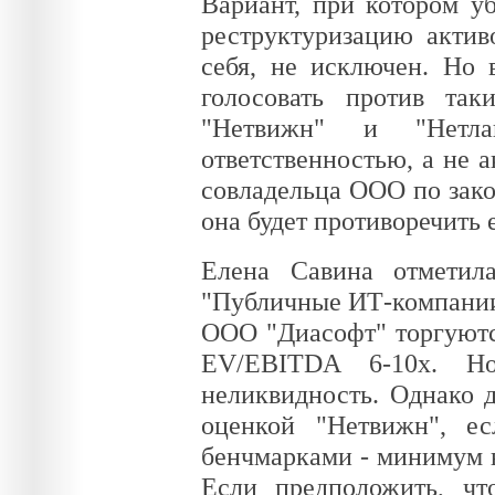
Вариант, при котором у
реструктуризацию актив
себя, не исключен. Но 
голосовать против та
"Нетвижн" и "Нетла
ответственностью, а не 
совладельца ООО по зако
она будет противоречить 
Елена Савина отметил
"Публичные ИТ-компании
ООО "Диасофт" торгуются
EV/EBITDA 6-10x. Н
неликвидность. Однако 
оценкой "Нетвижн", е
бенчмарками - минимум в 
Если предположить, чт