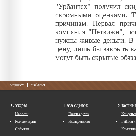
"Урбантех" получил ск
скромными оценками. Та
причинам. Первая причи
компания "Нетвижн", по
нужны живые деньги. В 
цену, лишь бы закрыть к
могут быть скрытые обяза
о проекте
disclaimer
Обзоры
База сделок
Участни
Новости
Поиск сделок
Консульт
Комментарии
Исследования
Рейтинги
События
Компани