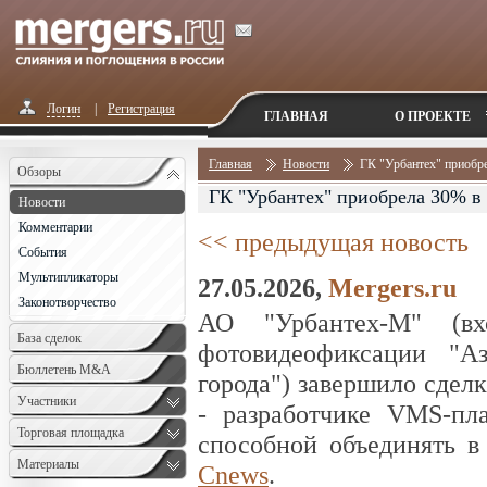
Логин
|
Регистрация
ГЛАВНАЯ
О ПРОЕКТЕ
Главная
Новости
ГК "Ур­бан­тех" приоб­р
Обзоры
ГК "Ур­бан­тех" приоб­ре­ла 30% в
Новости
Комментарии
<< предыдущая новость
События
Мультипликаторы
27.05.2026,
Mergers.ru
Законотворчество
АО "Урбантех-М" (в
База сделок
фотовидеофиксации "Аз
Бюллетень M&A
города") завершило сде
Monthly
Участники
- разработчике VMS-пл
Торговая площадка
способной объединять в
Материалы
Cnews
.