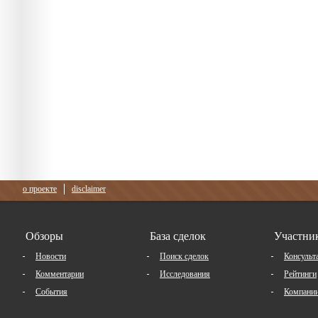
о проекте
disclaimer
Обзоры
База сделок
Участни
Новости
Поиск сделок
Консульт
Комментарии
Исследования
Рейтинги
События
Компани