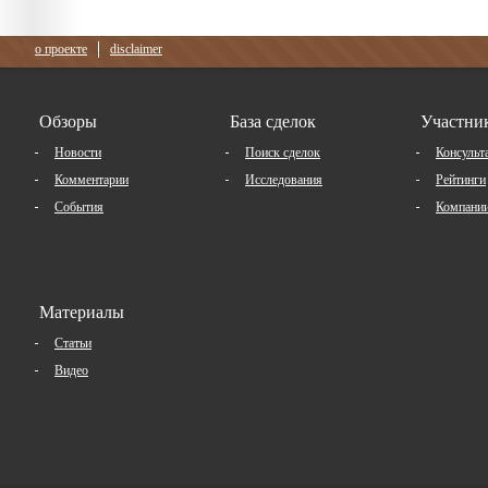
о проекте
disclaimer
Обзоры
База сделок
Участни
Новости
Поиск сделок
Консульт
Комментарии
Исследования
Рейтинги
События
Компани
Материалы
Статьи
Видео