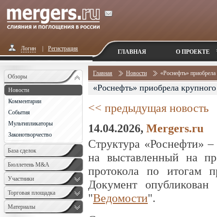
Логин
|
Регистрация
ГЛАВНАЯ
О ПРОЕКТЕ
Главная
Новости
«Роснефть» приобрела
Обзоры
«Роснефть» приобрела крупног
Новости
Комментарии
<< предыдущая новость
События
Мультипликаторы
14.04.2026,
Mergers.ru
Законотворчество
Структура «Роснефти» –
База сделок
на выставленный на пр
Бюллетень M&A
протокола по итогам п
Monthly
Участники
Документ опубликован 
Торговая площадка
"
Ведомости
".
Материалы