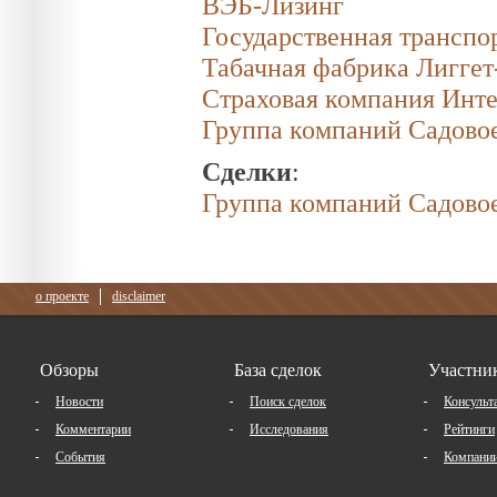
ВЭБ-Лизинг
Государственная транспо
Табачная фабрика Лиггет
Страховая компания Инте
Группа компаний Садово
Сделки
:
Группа компаний Садовое
о проекте
disclaimer
Обзоры
База сделок
Участни
Новости
Поиск сделок
Консульт
Комментарии
Исследования
Рейтинги
События
Компани