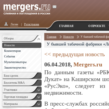
Логин
|
Регистрация
ГЛАВНАЯ
О ПРОЕКТЕ
Главная
Новости
У бывшей табачной фа
Обзоры
У бывшей табачной фабрики «Ли
Новости
Комментарии
<< предыдущая новость
События
Мультипликаторы
06.04.2018,
Mergers.ru
Законотворчество
По данным газеты «РБК
База сделок
Дукат» на Каширском шо
Бюллетень M&A
«РусЭко», следует из
Monthly
Участники
недвижимости.
Торговая площадка
В пресс-службах российс
Материалы