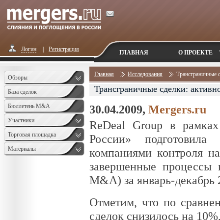
Логин
|
Регистрация
ГЛАВНАЯ
О ПРОЕКТЕ
Главная
Исследования
Трансграничные с
Обзоры
Трансграничные сделки: активн
База сделок
Бюллетень M&A
30.04.2009,
Mergers.ru
Monthly
Участники
ReDeal Group в рамках
Торговая площадка
России» подготовила
Материалы
компаниями контроля на
завершенные процессы п
M&A) за январь-декабрь 2
Отметим, что по сравне
сделок снизилось на 10%