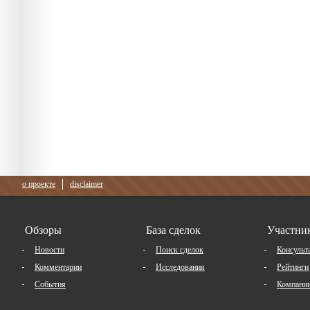
о проекте
disclaimer
Обзоры
База сделок
Участни
Новости
Поиск сделок
Консульт
Комментарии
Исследования
Рейтинги
События
Компани