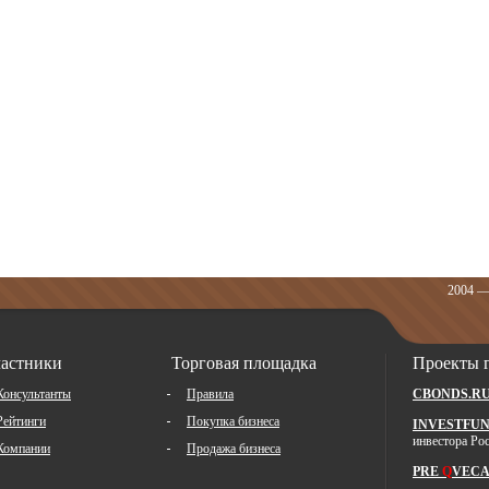
2004 —
астники
Торговая площадка
Проекты 
Консультанты
Правила
CBONDS.R
Рейтинги
Покупка бизнеса
INVESTFUN
инвестора Ро
Компании
Продажа бизнеса
PRE
Q
VECA