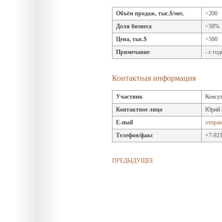
Объём продаж, тыс.$/мес.
>200
Доля бизнеса
>50%
Цена, тыс.$
>500
Примечание
- с го
Контактная информация
Участник
Консул
Контактное лицо
Юрий 
E-mail
отправ
Телефон/факс
+7-921
ПРЕДЫДУЩЕЕ