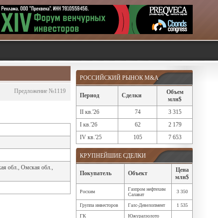
РОССИЙСКИЙ РЫНОК M&A
Предложение №1119
Объем
Период
Сделки
млн$
II кв.'26
74
3 315
I кв.'26
62
2 179
IV кв.'25
105
7 653
КРУПНЕЙШИЕ СДЕЛКИ
ая обл., Омская обл.,
Цена
Покупатель
Объект
млн$
Газпром нефтехим
Росхим
3 350
Салават
Группа инвесторов
Галс-Девелопмент
1 535
ГК
Южуралзолото