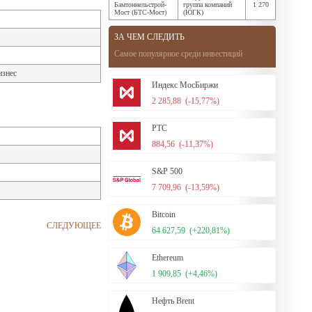
Бамтоннельстрой-
группа компаний
1 270
Мост (БТС-Мост)
(ЮГК)
ЗА ЧЕМ СЛЕДИТЬ
Самое популярное среди инвестиций
изнес
Индекс МосБиржи
2 285,88
(-15,77%)
РТС
884,56
(-11,37%)
S&P 500
7 709,96
(-13,59%)
Bitcoin
СЛЕДУЮЩЕЕ
64 627,59
(+220,81%)
Ethereum
1 909,85
(+4,46%)
Нефть Brent