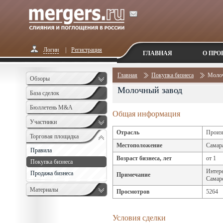
Логин
|
Регистрация
ГЛАВНАЯ
О ПРО
Главная
Покупка бизнеса
Молоч
Обзоры
Молочный завод
База сделок
Бюллетень M&A
Общая информация
Monthly
Участники
Отрасль
Произв
Торговая площадка
Местоположение
Самар
Правила
Возраст бизнеса, лет
от 1
Покупка бизнеса
Интере
Продажа бизнеса
Примечание
Самарс
Материалы
Просмотров
5264
Условия сделки