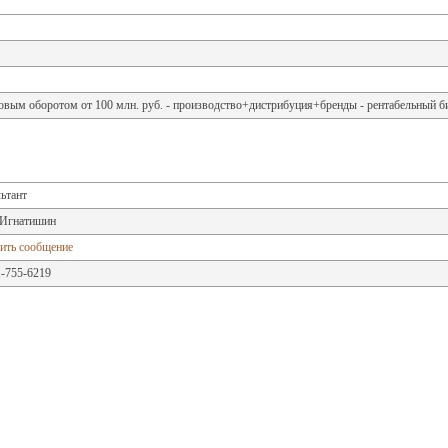
довым оборотом от 100 млн. руб. - производство+дистрибуция+бренды - рентабельный б
ьтант
Игнатишин
ить сообщение
-755-6219