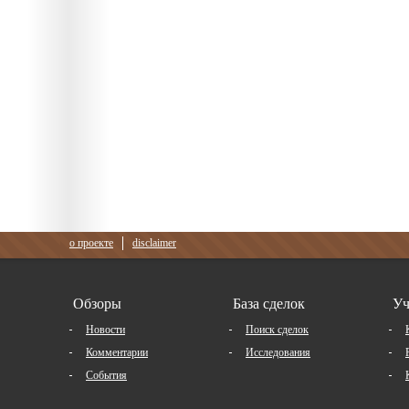
о проекте
disclaimer
Обзоры
База сделок
Уч
Новости
Поиск сделок
Комментарии
Исследования
События