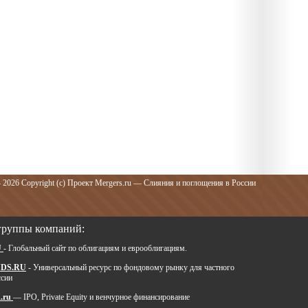
 2026 Copyright (c) Проект Mergers.ru — Слияния и поглощения в России
группы компаний:
U
- Глобальный сайт по облигациям и еврооблигациям.
DS.RU
- Универсальный ресурс по фондовому рынку для частного
ссии
.ru
— IPO, Private Equity и венчурное финансирование