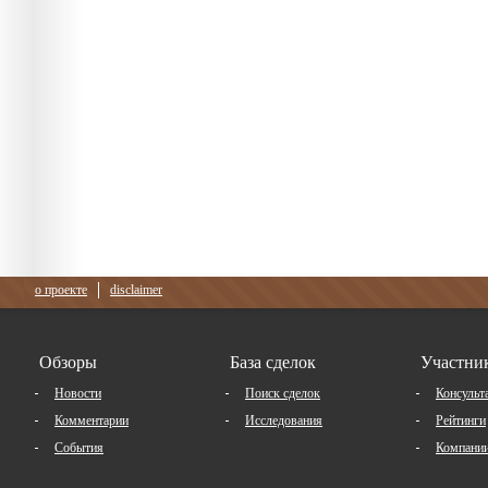
о проекте
disclaimer
Обзоры
База сделок
Участни
Новости
Поиск сделок
Консульт
Комментарии
Исследования
Рейтинги
События
Компани