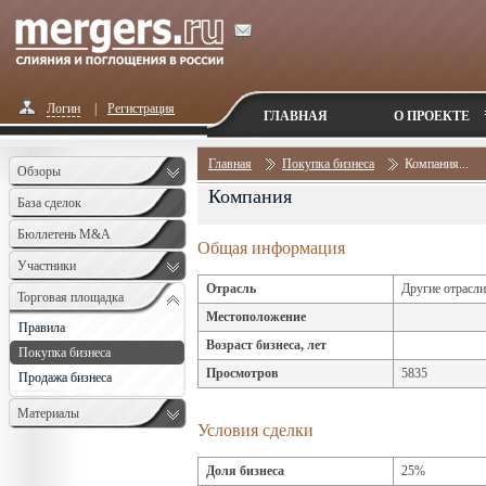
Логин
|
Регистрация
ГЛАВНАЯ
О ПРОЕКТЕ
Главная
Покупка бизнеса
Компания...
Обзоры
Компания
База сделок
Бюллетень M&A
Общая информация
Monthly
Участники
Отрасль
Другие отрасли
Торговая площадка
Местоположение
Правила
Возраст бизнеса, лет
Покупка бизнеса
Просмотров
5835
Продажа бизнеса
Материалы
Условия сделки
Доля бизнеса
25%