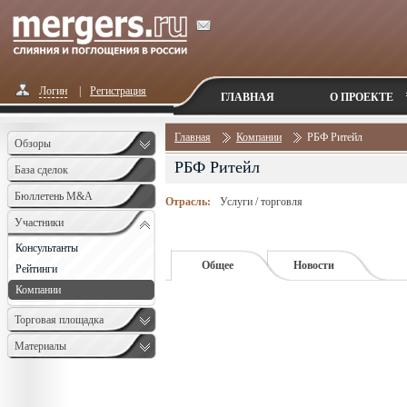
Логин
|
Регистрация
ГЛАВНАЯ
О ПРОЕКТЕ
Главная
Компании
РБФ Ритейл
Обзоры
РБФ Ритейл
База сделок
Бюллетень M&A
Отрасль:
Услуги / торговля
Monthly
Участники
Консультанты
Общее
Новости
Рейтинги
Компании
Торговая площадка
Материалы