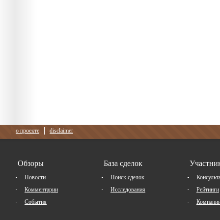
о проекте
disclaimer
Обзоры
База сделок
Участни
Новости
Поиск сделок
Консульт
Комментарии
Исследования
Рейтинги
События
Компани