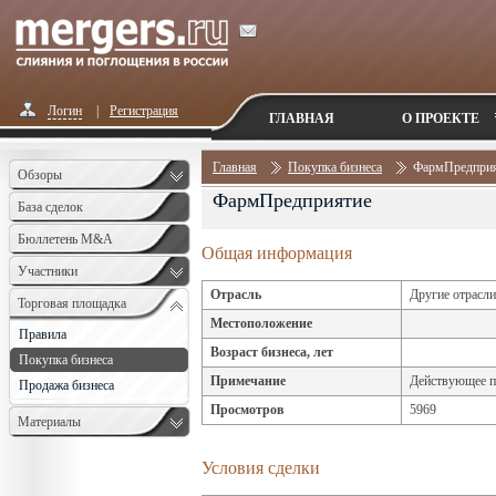
Логин
|
Регистрация
ГЛАВНАЯ
О ПРОЕКТЕ
Главная
Покупка бизнеса
ФармПредприят
Обзоры
ФармПредприятие
База сделок
Бюллетень M&A
Общая информация
Monthly
Участники
Отрасль
Другие отрасли
Торговая площадка
Местоположение
Правила
Возраст бизнеса, лет
Покупка бизнеса
Примечание
Действующее пр
Продажа бизнеса
Просмотров
5969
Материалы
Условия сделки