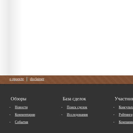
о проекте
disclaimer
Обзоры
База сделок
Участни
Новости
Поиск сделок
Консульт
Комментарии
Исследования
Рейтинги
События
Компани