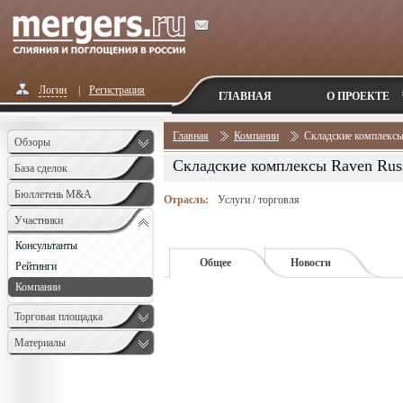
Логин
|
Регистрация
ГЛАВНАЯ
О ПРОЕКТЕ
Главная
Компании
Складские комплексы
Обзоры
Складские комплексы Raven Rus
База сделок
Бюллетень M&A
Отрасль:
Услуги / торговля
Monthly
Участники
Консультанты
Общее
Новости
Рейтинги
Компании
Торговая площадка
Материалы