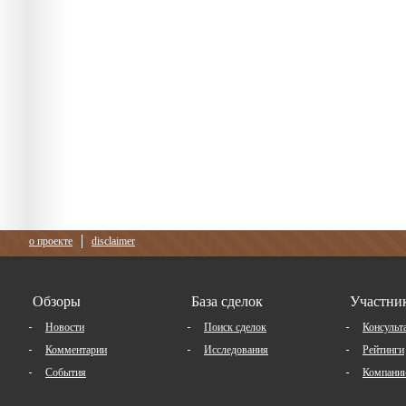
о проекте
disclaimer
Обзоры
База сделок
Участни
Новости
Поиск сделок
Консульт
Комментарии
Исследования
Рейтинги
События
Компани