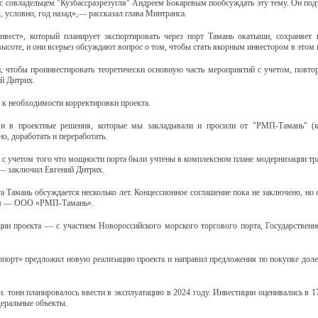
 с совладельцем "Кузбассразрезугля" Андреем Бокаревым пообсуждать эту тему. Он подт
, условно, год назад»,— рассказал глава Минтранса.
вест», который планирует экспортировать через порт Тамань окатыши, сохраняет 
высоте, и они всерьез обсуждают вопрос о том, чтобы стать якорным инвестором в этом 
 чтобы проинвестировать теоретически основную часть мероприятий с учетом, повто
й Дитрих.
 к необходимости корректировки проекта.
 и в проектные решения, которые мы закладывали и просили от "РМП-Тамань" (к
о, доработать и переработать.
 с учетом того что мощности порта были учтены в комплексном плане модернизации т
— заключил Евгений Дитрих.
а Тамань обсуждается несколько лет. Концессионное соглашение пока не заключено, но 
ром — ООО «РМП-Тамань».
ции проекта — с участием Новороссийского морского торгового порта, Государственн
орпорт» предложил новую реализацию проекта и направил предложения по покупке до
 тонн планировалось ввести в эксплуатацию в 2024 году. Инвестиции оценивались в 17
деральные объекты.