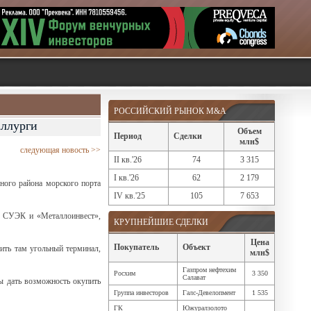
РОССИЙСКИЙ РЫНОК M&A
аллурги
Объем
Период
Сделки
млн$
следующая новость >>
II кв.'26
74
3 315
I кв.'26
62
2 179
ного района морского порта
IV кв.'25
105
7 653
, СУЭК и «Металлоинвест»,
КРУПНЕЙШИЕ СДЕЛКИ
Цена
Покупатель
Объект
оить там угольный терминал,
млн$
Газпром нефтехим
Росхим
3 350
Салават
бы дать возможность окупить
Группа инвесторов
Галс-Девелопмент
1 535
ГК
Южуралзолото