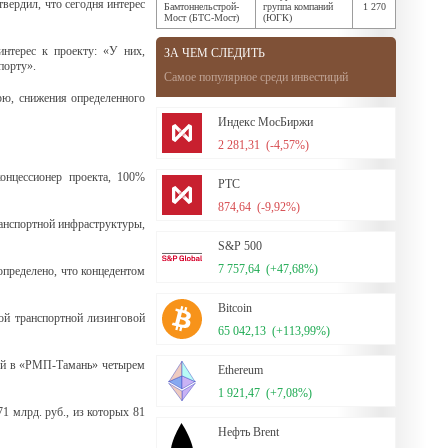
вердил, что сегодня интерес
Бамтоннельстрой-
группа компаний
1 270
Мост (БТС-Мост)
(ЮГК)
интерес к проекту: «У них,
ЗА ЧЕМ СЛЕДИТЬ
порту».
Самое популярное среди инвестиций
рю, снижения определенного
Индекс МосБиржи
2 281,31
(-4,57%)
онцессионер проекта, 100%
РТС
874,64
(-9,92%)
ранспортной инфраструктуры,
S&P 500
7 757,64
(+47,68%)
определено, что концедентом
Bitcoin
ой транспортной лизинговой
65 042,13
(+113,99%)
лей в «РМП-Тамань» четырем
Ethereum
1 921,47
(+7,08%)
1 млрд. руб., из которых 81
Нефть Brent