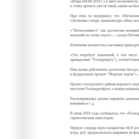
«Вчера (04.09.2019 г.) я имел возможность
к этому проекту уже не такой, каким он был
При этом он подчеркнул, что «Металлоин
собственно говоря, конъюнктура сейчас на 
«"Металлоинвест" сам достаточно мощный,
масштаба по этому порту»,— сказал Евгени
Изменение количества участников приводит
«Это потребует изменений, в том числе
принадлежит "Росморпорту"), соответственн
Нам нужно действовать достаточно быстро,
в федеральном проекте "Морские порты"»,
Проект сухогрузного района морского порт
выступит Росморречфлот, а концессионе
Рассматривались разные варианты реализа
компании и т. д.
В июне 2019 года сообщалось, что «Росм
стратегическим инвесторам.
Первую очередь порта мощностью 66,9 млн.
млрд. руб. предполагалось направить на фе