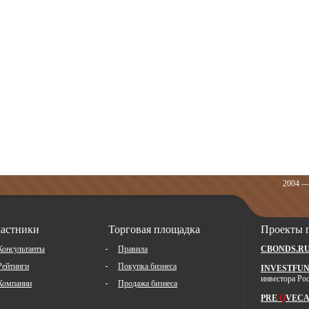
2004 —
астники
Торговая площадка
Проекты 
Консультанты
Правила
CBONDS.R
Рейтинги
Покупка бизнеса
INVESTFUN
инвестора Ро
Компании
Продажа бизнеса
PRE
Q
VECA