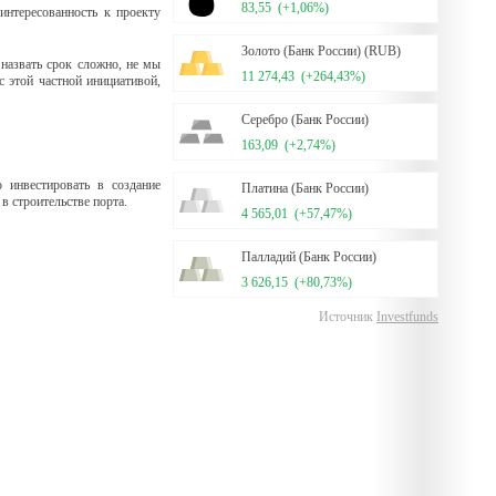
83,55
(+1,06%)
интересованность к проекту
Золото (Банк России) (RUB)
 назвать срок сложно, не мы
11 274,43
(+264,43%)
 этой частной инициативой,
Серебро (Банк России)
163,09
(+2,74%)
 инвестировать в создание
Платина (Банк России)
в строительстве порта.
4 565,01
(+57,47%)
Палладий (Банк России)
3 626,15
(+80,73%)
Источник
Investfunds