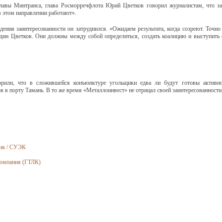
 главы Минтранса, глава Росморречфлота Юрий Цветков говорил журналистам, что за
в этом направлении работают».
ения заинтересованности он затруднился. «Ожидаем результата, когда созреют. Точно
ин Цветков. Они должны между собой определиться, создать коалицию и выступить с
рили, что в сложившейся конъюнктуре угольщики едва ли будут готовы активно
 в порту Тамань. В то же время «Металлоинвест» не отрицал своей заинтересованности 
ния / СУЭК
компания (ГТЛК)