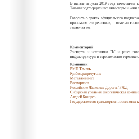
В начале августа 2019 года заместитель
Тамани подтвердили все инвесторы и «они 
Говорить о сроках официального подтвержд
принимаем это решение»,— отмечал господ
заключал он.
Комментарий
Эксперты и источники “Ъ” и ранее гово
инфраструктуры и строительство терминалов
Компании
:
РМП Тамань
Кузбассразрезуголь
Металлоинвест
Росморпорт
Российские Железные Дороги / РЖД
Сибирская угольная энергетическая компа
Андрей Бокарев
Государственная транспортная лизинговая 