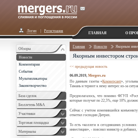
Логин
|
Регистрация
ГЛАВНАЯ
О ПРО
Главная
Новости
Якорным инве
Обзоры
Якорным инвестором строи
Новости
Комментарии
<< предыдущая новость
События
06.09.2019,
Mergers.ru
Мультипликаторы
По данным газеты «
Коммерсант
», угольн
Законотворчество
Тамань и теряют к нему интерес из-за ситу
База сделок
Предполагалось, что помимо ФГУП «Росмо
которые получат по 22,5%, еще 10% долж
Бюллетень M&A
Сейчас с учетом изменившейся конъюнктуры
Monthly
Участники
отметил господин Дитрих.
Торговая площадка
То есть «коллеги в сегодняшних условиях 
инвестиции», - пояснил министр и добавил,
Материалы