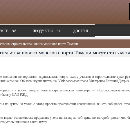
ЕКТЕ
ПРОДУКТЫ
ДОСТУП
стором строительства нового морского порта Тамани…
тельства нового морского порта Тамани могут стать мет
ые компании не торопятся подписывать новую схему участия в строительстве сухогруз
ации на рынке. Об этом журналистам на ВЭФ рассказал глава Минтранса Евгений Дитрих.
рпорт» в проект войдут четыре стратегических инвестора — «Кузбассразрезуголь»
но быть у ОАО РЖД.
 по ценам на уголь с этого проекта практически «соскочили» те, кто собирался стр
не видят возможность продавать уголь на Запад по той цене, по которой проект мог 
 что угольщики пока взяли паузу.