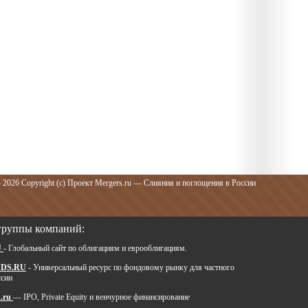
 2026 Copyright (c) Проект Mergers.ru — Слияния и поглощения в России
группы компаний:
U
- Глобальный сайт по облигациям и еврооблигациям.
DS.RU
- Универсальный ресурс по фондовому рынку для частного
ссии
.ru
— IPO, Private Equity и венчурное финансирование