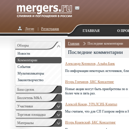
Логин
|
Регистрация
ГЛАВНАЯ
О ПРО
Главная
Последние комментарии
Обзоры
Последние комментарии
Новости
Комментарии
Александр Корнилов, Альфа-Банк
События
По информации некоторых источников, близ
Мультипликаторы
Законотворчество
Игорь Гончаров, БКС Консалтинг
Новые акции могут быть приобретены по в
База сделок
более чем в пять раз.
Бюллетень M&A
Алексей Кокин, УРАЛСИБ Кэпитал
Monthly
Участники
Мы считаем, что для СП Газпром нефти и
Торговая площадка
Игорь Краевский, БКС Консалтинг
Материалы