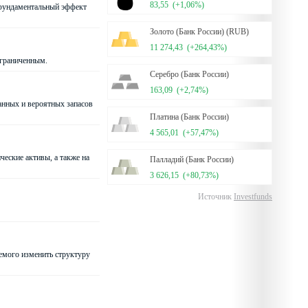
83,55
(+1,06%)
е фундаментальный эффект
Золото (Банк России) (RUB)
11 274,43
(+264,43%)
ограниченным.
Серебро (Банк России)
163,09
(+2,74%)
анных и вероятных запасов
Платина (Банк России)
4 565,01
(+57,47%)
ческие активы, а также на
Палладий (Банк России)
3 626,15
(+80,73%)
Источник
Investfunds
емого изменить структуру