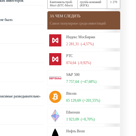
ких инвесторов.
Бамтоннельстрой-
группа компаний
1 270
Мост (БТС-Мост)
(ЮГК)
ЗА ЧЕМ СЛЕДИТЬ
 не было.
Самое популярное среди инвестиций
Индекс МосБиржи
2 281,31
(-4,57%)
РТС
874,64
(-9,92%)
S&P 500
7 757,64
(+47,68%)
Bitcoin
ависимые разведывательно-
65 129,69
(+201,55%)
Ethereum
1 923,09
(+8,70%)
Нефть Brent