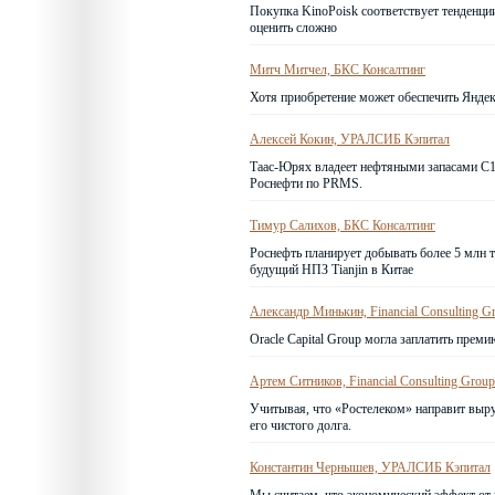
Покупка KinoPoisk соответствует тенденци
оценить сложно
Митч Митчел, БКС Консалтинг
Хотя приобретение может обеспечить Яндек
Алексей Кокин, УРАЛСИБ Кэпитал
Таас-Юрях владеет нефтяными запасами С1+
Роснефти по PRMS.
Тимур Салихов, БКС Консалтинг
Роснефть планирует добывать более 5 млн т
будущий НПЗ Tianjin в Китае
Александр Минькин, Financial Consulting G
Oracle Capital Group могла заплатить преми
Артем Ситников, Financial Consulting Group
Учитывая, что «Ростелеком» направит выру
его чистого долга.
Константин Чернышев, УРАЛСИБ Кэпитал