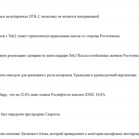
ься на котировках ОГК-2, поскольку не является материальной.
ов с Tele2 станет стратегически правильным шагом со стороны Ростелекома.
ную реализацию сценария по консолидации Tele2 Russia и мобильных активов Ростелек
тать поводом для временного роста котировок Уралкалия в краткосрочной перспективе.
/барр., что на 25,6% ниже планов Роснефти по выплате ENEL 19,6%.
 был определен при продаже Скартела.
ать освоение Лаганского блока, который принадлежит к категории шельфовых месторож