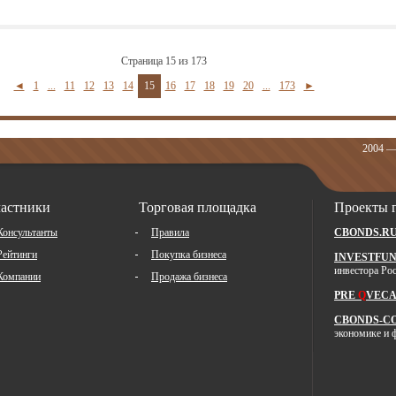
страница 15 из 173
◄
1
...
11
12
13
14
15
16
17
18
19
20
...
173
►
2004 —
астники
Торговая площадка
Проекты 
Консультанты
Правила
CBONDS.R
Рейтинги
Покупка бизнеса
INVESTFUN
инвестора Ро
Компании
Продажа бизнеса
PRE
Q
VECA
CBONDS-C
экономике и 