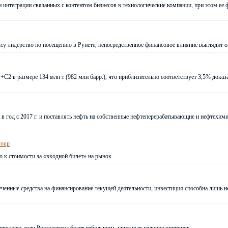
и интеграции связанных с контентом бизнесов в технологические компании, при этом е
су лидерство по посещению в Рунете, непосредственное финансовое влияние выглядит 
С2 в размере 134 млн т (982 млн барр.), что приблизительно соответствует 3,5% доказ
 в год с 2017 г. и поставлять нефть на собственные нефтеперерабатывающие и нефтехими
roup
ю к стоимости за «входной билет» на рынок.
ченные средства на финансирование текущей деятельности, инвестиция способна лишь н