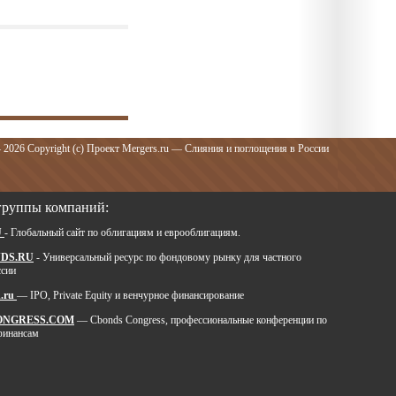
 2026 Copyright (c) Проект Mergers.ru — Слияния и поглощения в России
группы компаний:
U
- Глобальный сайт по облигациям и еврооблигациям.
DS.RU
- Универсальный ресурс по фондовому рынку для частного
ссии
.ru
— IPO, Private Equity и венчурное финансирование
ONGRESS.COM
— Cbonds Congress, профессиональные конференции по
финансам