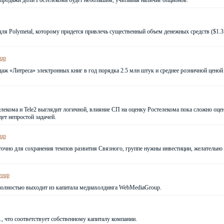
продажи доли Ростелекома будет небольшим, учитывая наличие опционов.
ля Polymetal, которому придется привлечь существенный объем денежных средств ($1.3
oup
одаж «Литреса» электронных книг в год порядка 2.5 млн штук и среднее розничной цено
лекома и Tele2 выглядит логичной, влияние СП на оценку Ростелекома пока сложно оцен
дет непростой задачей.
oup
точно для сохранения темпов развития Связного, группе нужны инвестиции, желательно
roup
полностью выходит из капитала медиахолдинга WebMediaGroup.
, что соответствует собственному капиталу компании.