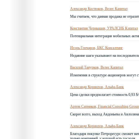
Александр Костюков, Велес Капитал
Мы считаем, что данная продажа не отразит
Константин Чернышев, УРАЛСИБ Кэпитал
Потенциальная интеграция мобильных актив
Игорь Гончаров, БКС Консалтинг
Недавние шаги указывают на последователь
Василий Танурков, Велес Капитал
Изменения в структуре акционеров могут с
Александр Корнилов, Альфа-Банк
Цена сделки предполагает стоимость 0,93 $
Артем Ситников, Financial Consulting Group
Скорее всего, выход Авдоньева и Авлоляна
Александр Корнилов, Альфа-Банк
Благодаря покупке Петроресурс сможет нач
только компанией, у которой есть госдоля.