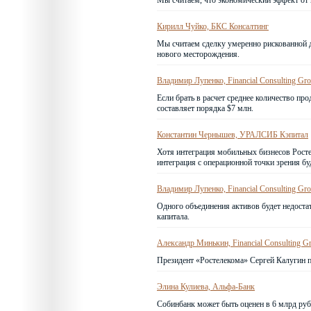
Мы считаем, что экономический эффект от 
Кирилл Чуйко, БКС Консалтинг
Мы считаем сделку умеренно рискованной д
нового месторождения.
Владимир Лупенко, Financial Consulting Gr
Если брать в расчет среднее количество пр
составляет порядка $7 млн.
Константин Чернышев, УРАЛСИБ Кэпитал
Хотя интеграция мобильных бизнесов Росте
интеграция с операционной точки зрения бу
Владимир Лупенко, Financial Consulting Gr
Одного объединения активов будет недоста
капитала.
Александр Минькин, Financial Consulting G
Президент «Ростелекома» Сергей Калугин 
Элина Кулиева, Альфа-Банк
Собинбанк может быть оценен в 6 млрд руб.