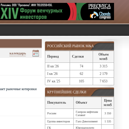
РОССИЙСКИЙ РЫНОК M&A
календарь
Объем
Период
Сделки
млн$
II кв.'26
74
3 315
I кв.'26
62
2 179
IV кв.'25
105
7 653
шает рыночные котировки
КРУПНЕЙШИЕ СДЕЛКИ
Цена
Покупатель
Объект
млн$
Газпром нефтехим
Росхим
3 350
Салават
Группа инвесторов
Галс-Девелопмент
1 535
ГК
Южуралзолото