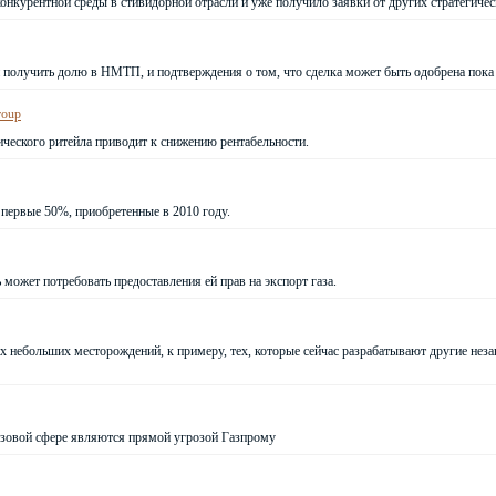
онкурентной среды в стивидорной отрасли и уже получило заявки от других стратегичес
 получить долю в НМТП, и подтверждения о том, что сделка может быть одобрена пока
roup
ческого ритейла приводит к снижению рентабельности.
 первые 50%, приобретенные в 2010 году.
ожет потребовать предоставления ей прав на экспорт газа.
 небольших месторождений, к примеру, тех, которые сейчас разрабатывают другие нез
азовой сфере являются прямой угрозой Газпрому