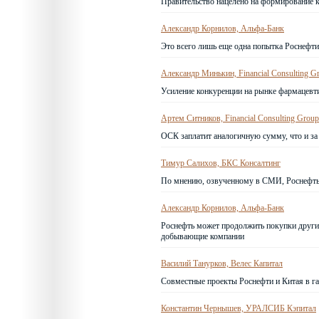
Правительство нацелено на формирование к
Александр Корнилов, Альфа-Банк
Это всего лишь еще одна попытка Роснефти
Александр Минькин, Financial Consulting G
Усиление конкуренции на рынке фармацевти
Артем Ситников, Financial Consulting Group
ОСК заплатит аналогичную сумму, что и за
Тимур Салихов, БКС Консалтинг
По мнению, озвученному в СМИ, Роснефть м
Александр Корнилов, Альфа-Банк
Роснефть может продолжить покупки других
добывающие компании
Василий Танурков, Велес Капитал
Совместные проекты Роснефти и Китая в г
Константин Чернышев, УРАЛСИБ Кэпитал