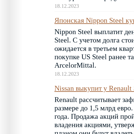
18.12.2023
Японская Nippon Steel ку
Nippon Steel выплатит д
Steel. С учетом долга сто
ожидается в третьем ква
покупке US Steel ранее т
ArcelorMittal.
18.12.2023
Nissan выкупит у Renault
Renault рассчитывает заф
размере до 1,5 млрд евро
года. Продажа акций про
владения акциями, утверж
планом они будут владеть