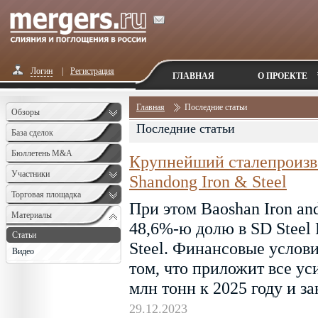
Логин
|
Регистрация
ГЛАВНАЯ
О ПРОЕКТЕ
Главная
Последние статьи
Обзоры
Последние статьи
База сделок
Бюллетень M&A
Крупнейший сталепроизв
Monthly
Участники
Shandong Iron & Steel
Торговая площадка
При этом Baoshan Iron an
Материалы
48,6%-ю долю в SD Steel 
Статьи
Steel. Финансовые услови
Видео
том, что приложит все ус
млн тонн к 2025 году и з
29.12.2023