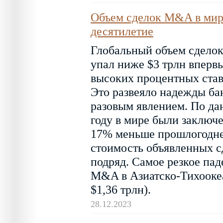
Объем сделок M&A в мире
десятилетие
Глобальный объем сделок
упал ниже $3 трлн впервы
высоких процентных став
Это развеяло надежды бан
разовым явлением. По да
году в мире были заключ
17% меньше прошлогоднег
стоимость объявленных сд
подряд. Самое резкое па
M&A в Азиатско-Тихоокеа
$1,36 трлн).
28.12.2023