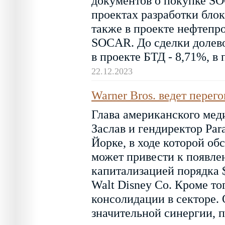
документов о покупке SO
проектах разработки бло
также в проекте нефтепр
SOCAR. До сделки долево
в проекте БТД - 8,71%, в 
22.12.2023
Warner Bros. ведет перег
Глава американского мед
Заслав и гендиректор Par
Йорке, в ходе которой о
может привести к появле
капитализацией порядка 
Walt Disney Co. Кроме то
консолидации в секторе.
значительной синергии, 