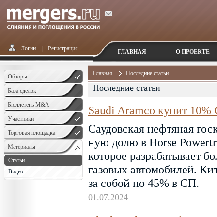
Логин
|
Регистрация
ГЛАВНАЯ
О ПРОЕКТЕ
Главная
Последние статьи
Обзоры
Последние статьи
База сделок
Бюллетень M&A
Saudi Aramco купит 10% С
Monthly
Участники
Саудовская нефтяная гос
Торговая площадка
ную долю в Horse Powertr
Материалы
которое разрабатывает бо
Статьи
газовых автомобилей. Ки
Видео
за собой по 45% в СП.
01.07.2024