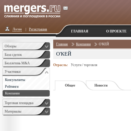
Логин
|
Регистрация
ГЛАВНАЯ
О ПРОЕКТЕ
Главная
Компании
О'КЕЙ
Обзоры
О'КЕЙ
База сделок
Бюллетень M&A
Отрасль:
Услуги / торговля
Monthly
Участники
Консультанты
Общее
Новости
Рейтинги
Компании
Торговая площадка
Материалы