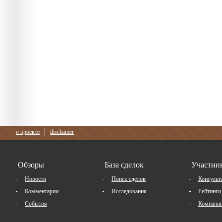
о проекте
disclaimer
Обзоры
База сделок
Участни
Новости
Поиск сделок
Консульт
Комментарии
Исследования
Рейтинги
События
Компани