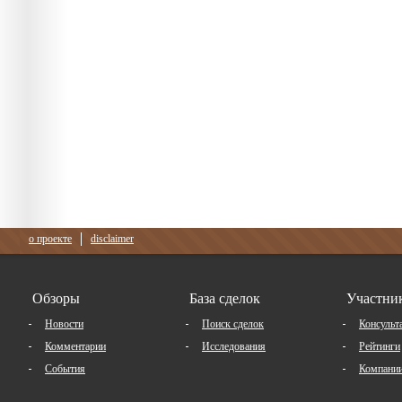
о проекте
disclaimer
Обзоры
База сделок
Участни
Новости
Поиск сделок
Консульт
Комментарии
Исследования
Рейтинги
События
Компани