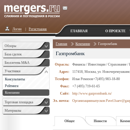
Логин
|
Регистрация
ГЛАВНАЯ
О ПРОЕКТЕ
Главная
Компании
Газпромбанк
Обзоры
Газпромбанк
База сделок
Бюллетень M&A
Отрасль:
Финансы / Инвестиции / Страхование /
Monthly
Участники
Адрес:
117418, Москва, ул. Новочеремушкинск
Телефон:
Илья Ремизов+7(495) 983-18-80
Консультанты
Рейтинги
Факс:
+7 (495) 719-61-65
Компании
Сайт:
http://www.gazprombank.ru/
Эл. почта:
Организациявыпусков:Pavel.Isaev@gaz
Торговая площадка
Материалы
Общее
Новости
Комме