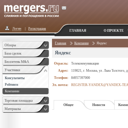
Логин
|
Регистрация
ГЛАВНАЯ
О ПРОЕКТЕ
Главная
Компании
Яндекс
Обзоры
Яндекс
База сделок
Бюллетень M&A
Отрасль:
Телекоммуникации
Monthly
Участники
Адрес:
119021, г. Москва, ул. Льва Толстого, д
Телефон:
84957397000
Консультанты
Рейтинги
Эл. почта:
REGISTER-YANDEX@YANDEX-TE
Компании
Торговая площадка
Общее
Новости
Комме
Материалы