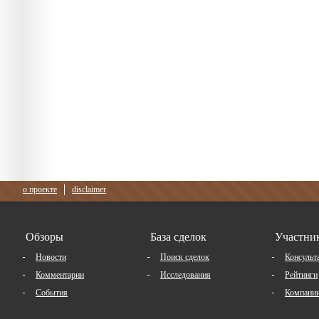
о проекте
disclaimer
Обзоры
База сделок
Участни
Новости
Поиск сделок
Консульт
Комментарии
Исследования
Рейтинги
События
Компани